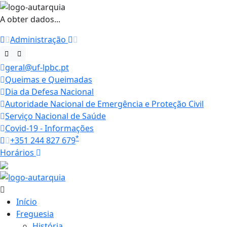
A obter dados...
Administração
geral@uf-lpbc.pt
Queimas e Queimadas
Dia da Defesa Nacional
Autoridade Nacional de Emergência e Proteção Civil
Serviço Nacional de Saúde
Covid-19 - Informações
*
+351 244 827 679
Horários
27.1 ºC
Início
Freguesia
História