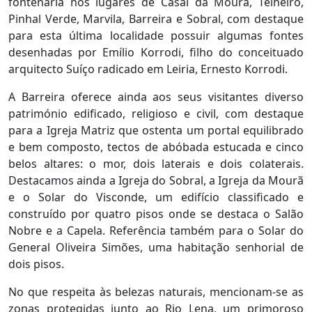
fontenária nos lugares de Casal da Mourã, Telheiro,
Pinhal Verde, Marvila, Barreira e Sobral, com destaque
para esta última localidade possuir algumas fontes
desenhadas por Emílio Korrodi, filho do conceituado
arquitecto Suíço radicado em Leiria, Ernesto Korrodi.
A Barreira oferece ainda aos seus visitantes diverso
património edificado, religioso e civil, com destaque
para a Igreja Matriz que ostenta um portal equilibrado
e bem composto, tectos de abóbada estucada e cinco
belos altares: o mor, dois laterais e dois colaterais.
Destacamos ainda a Igreja do Sobral, a Igreja da Mourã
e o Solar do Visconde, um edifício classificado e
construído por quatro pisos onde se destaca o Salão
Nobre e a Capela. Referência também para o Solar do
General Oliveira Simões, uma habitação senhorial de
dois pisos.
No que respeita às belezas naturais, mencionam-se as
zonas protegidas junto ao Rio Lena, um primoroso