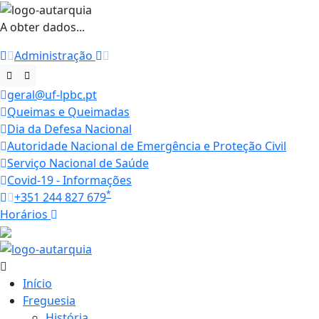
A obter dados...
Administração
geral@uf-lpbc.pt
Queimas e Queimadas
Dia da Defesa Nacional
Autoridade Nacional de Emergência e Proteção Civil
Serviço Nacional de Saúde
Covid-19 - Informações
*
+351 244 827 679
Horários
22.3 ºC
Início
Freguesia
História