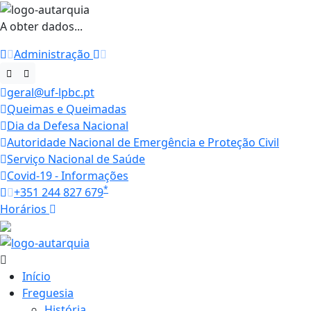
A obter dados...
Administração
geral@uf-lpbc.pt
Queimas e Queimadas
Dia da Defesa Nacional
Autoridade Nacional de Emergência e Proteção Civil
Serviço Nacional de Saúde
Covid-19 - Informações
*
+351 244 827 679
Horários
27.1 ºC
Início
Freguesia
História