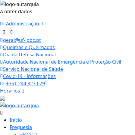
A obter dados...
Administração
geral@uf-lpbc.pt
Queimas e Queimadas
Dia da Defesa Nacional
Autoridade Nacional de Emergência e Proteção Civil
Serviço Nacional de Saúde
Covid-19 - Informações
*
+351 244 827 679
Horários
26 ºC
Início
Freguesia
História