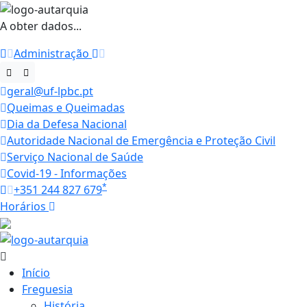
A obter dados...
Administração
geral@uf-lpbc.pt
Queimas e Queimadas
Dia da Defesa Nacional
Autoridade Nacional de Emergência e Proteção Civil
Serviço Nacional de Saúde
Covid-19 - Informações
*
+351 244 827 679
Horários
24.2 ºC
Início
Freguesia
História