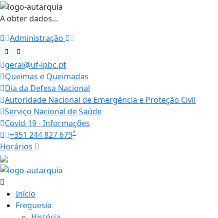
A obter dados...
Administração
geral@uf-lpbc.pt
Queimas e Queimadas
Dia da Defesa Nacional
Autoridade Nacional de Emergência e Proteção Civil
Serviço Nacional de Saúde
Covid-19 - Informações
*
+351 244 827 679
Horários
29.4 ºC
Início
Freguesia
História