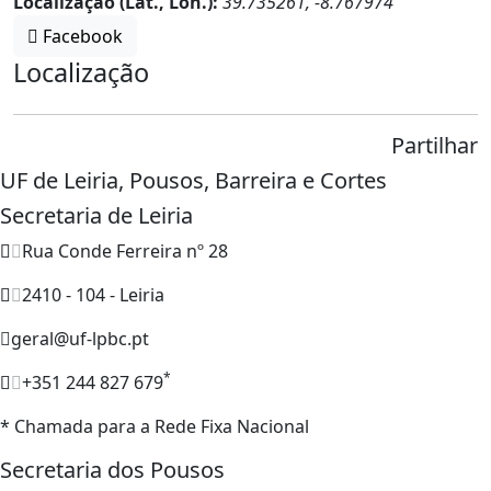
Localização (Lat., Lon.):
39.735261, -8.767974
Facebook
Localização
Partilhar
UF de Leiria, Pousos, Barreira e Cortes
Secretaria de Leiria
Rua Conde Ferreira nº 28
2410 - 104 - Leiria
geral@uf-lpbc.pt
*
+351 244 827 679
* Chamada para a Rede Fixa Nacional
Secretaria dos Pousos