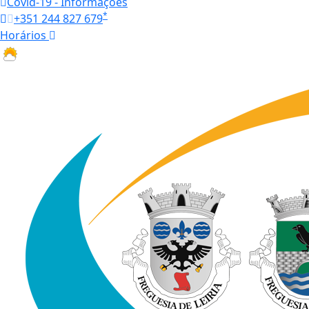
Covid-19 - Informações
*
+351 244 827 679
Horários
27.6 ºC