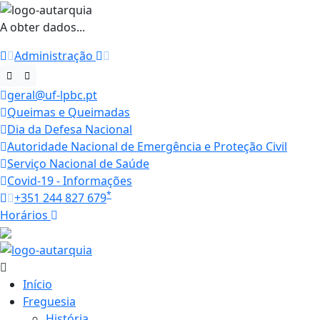
A obter dados...
Administração
geral@uf-lpbc.pt
Queimas e Queimadas
Dia da Defesa Nacional
Autoridade Nacional de Emergência e Proteção Civil
Serviço Nacional de Saúde
Covid-19 - Informações
*
+351 244 827 679
Horários
27.6 ºC
Início
Freguesia
História