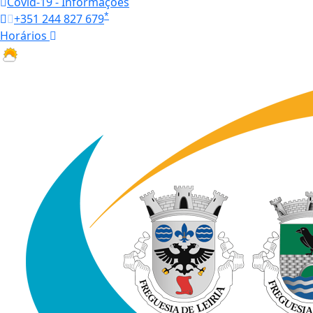
Covid-19 - Informações
*
+351 244 827 679
Horários
21.6 ºC