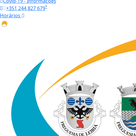
Covid-19 - Informações
*
+351 244 827 679
Horários
27.1 ºC