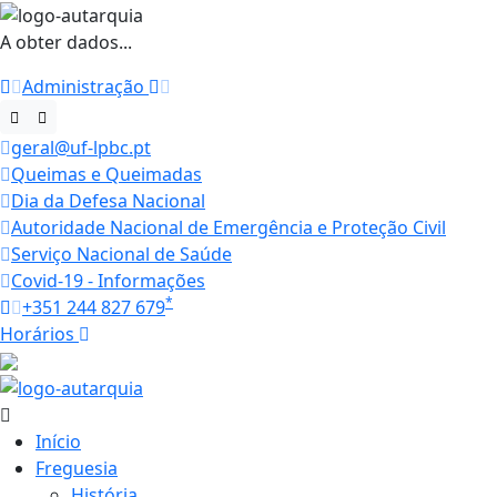
A obter dados...
Administração
geral@uf-lpbc.pt
Queimas e Queimadas
Dia da Defesa Nacional
Autoridade Nacional de Emergência e Proteção Civil
Serviço Nacional de Saúde
Covid-19 - Informações
*
+351 244 827 679
Horários
23.3 ºC
Início
Freguesia
História