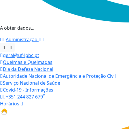
A obter dados...
Administração
geral@uf-lpbc.pt
Queimas e Queimadas
Dia da Defesa Nacional
Autoridade Nacional de Emergência e Proteção Civil
Serviço Nacional de Saúde
Covid-19 - Informações
*
+351 244 827 679
Horários
27.1 ºC