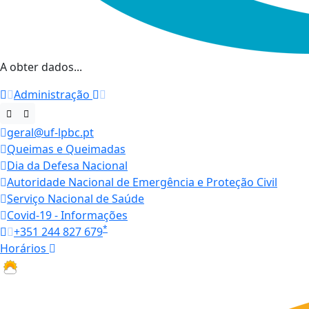
A obter dados...
Administração
geral@uf-lpbc.pt
Queimas e Queimadas
Dia da Defesa Nacional
Autoridade Nacional de Emergência e Proteção Civil
Serviço Nacional de Saúde
Covid-19 - Informações
*
+351 244 827 679
Horários
27.1 ºC