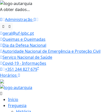
A obter dados...
Administração
geral@uf-lpbc.pt
Queimas e Queimadas
Dia da Defesa Nacional
Autoridade Nacional de Emergência e Proteção Civil
Serviço Nacional de Saúde
Covid-19 - Informações
*
+351 244 827 679
Horários
26.4 ºC
Início
Freguesia
História