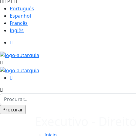
PT
Português
Espanhol
Francês
Inglês
Executivo - Direi
Início