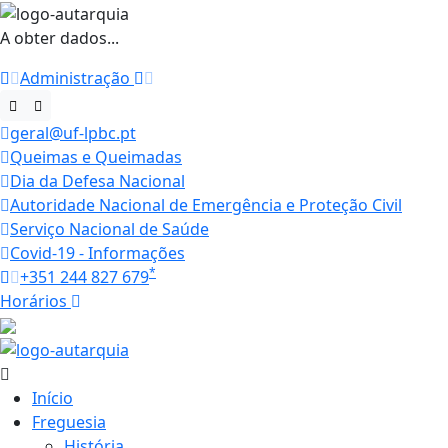
A obter dados...
Administração
geral@uf-lpbc.pt
Queimas e Queimadas
Dia da Defesa Nacional
Autoridade Nacional de Emergência e Proteção Civil
Serviço Nacional de Saúde
Covid-19 - Informações
*
+351 244 827 679
Horários
25.6 ºC
Início
Freguesia
História