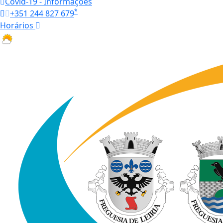
Covid-19 - Informações
*
+351 244 827 679
Horários
27.1 ºC