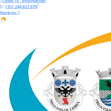
Covid-19 - Informações
*
+351 244 827 679
Horários
28.6 ºC