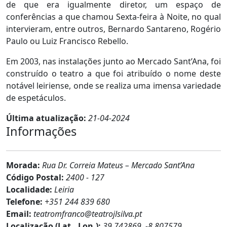
de que era igualmente diretor, um espaço de
conferências a que chamou Sexta-feira à Noite, no qual
intervieram, entre outros, Bernardo Santareno, Rogério
Paulo ou Luiz Francisco Rebello.
Em 2003, nas instalações junto ao Mercado Sant’Ana, foi
construído o teatro a que foi atribuído o nome deste
notável leiriense, onde se realiza uma imensa variedade
de espetáculos.
Última atualização:
21-04-2024
Informações
Morada:
Rua Dr. Correia Mateus – Mercado Sant’Ana
Código Postal:
2400 - 127
Localidade:
Leiria
Telefone:
+351 244 839 680
Email:
teatromfranco@teatrojlsilva.pt
Localização (Lat., Lon.):
39.742869, -8.807579