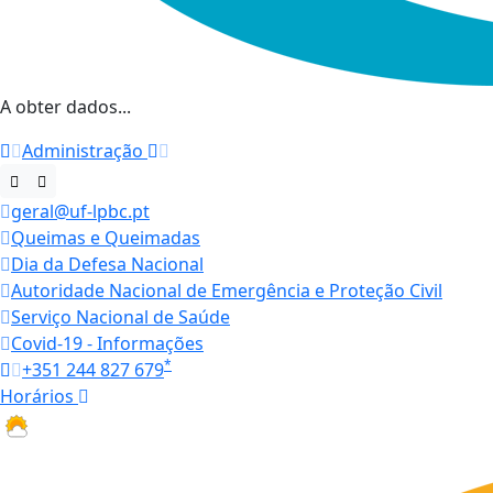
A obter dados...
Administração
geral@uf-lpbc.pt
Queimas e Queimadas
Dia da Defesa Nacional
Autoridade Nacional de Emergência e Proteção Civil
Serviço Nacional de Saúde
Covid-19 - Informações
*
+351 244 827 679
Horários
20.7 ºC